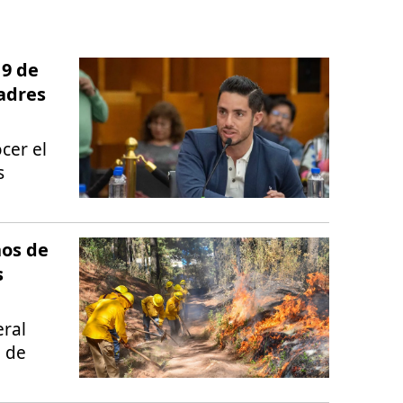
 9 de
adres
cer el
s
ños de
s
eral
a de