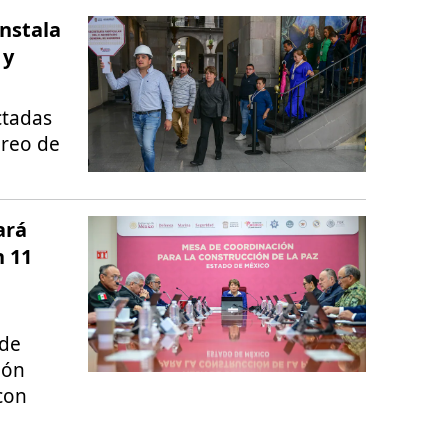
instala
 y
ctadas
oreo de
ará
n 11
 de
ión
con