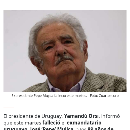
Expresidente Pepe Mújica falleció este martes.
- Foto:
Cuartoscuro
El presidente de Uruguay,
Yamandú Orsi
, informó
que este martes
falleció
el
exmandatario
uruguayo
,
José ‘Pepe’ Mujica
, a los
89 años de