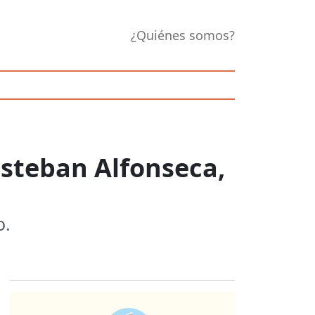
¿Quiénes somos?
 Esteban Alfonseca,
o.
Opens in new 