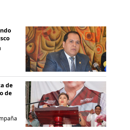
ando
isco
n
ta de
o de
campaña