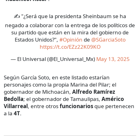
✍️ "¿Será que la presidenta Sheinbaum se ha
negado a colaborar con la entrega de los políticos de
su partido que están en la mira del gobierno de
Estados Unidos?",
#Opinión
de
@SGarciaSoto
https://t.co/EZz22K09KO
— El Universal (@El_Universal_Mx)
May 13, 2025
Según García Soto, en este listado estarían
personajes como la propia Marina del Pilar; el
gobernador de Michoacán,
Alfredo Ramírez
Bedolla
; el gobernador de Tamaulipas,
Américo
Villarreal
, entre otros
funcionarios
que pertenecen
a la
4T
.