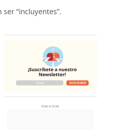
 ser “incluyentes”.
Opens in new 
PUBLICIDAD