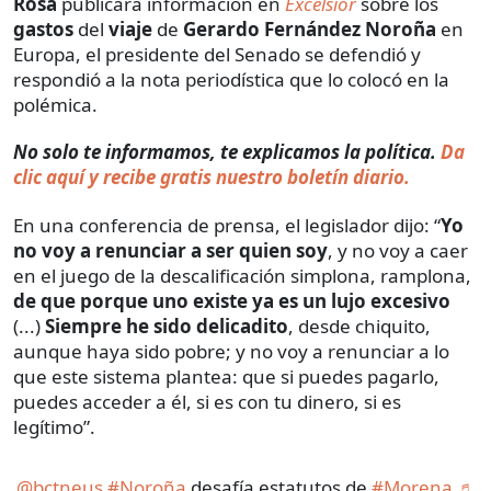
Rosa
publicara información en
Excélsior
sobre los
gastos
del
viaje
de
Gerardo Fernández Noroña
en
Europa, el presidente del Senado se defendió y
respondió a la nota periodística que lo colocó en la
polémica.
No solo te informamos, te explicamos la política.
Da
clic aquí y recibe gratis nuestro boletín diario.
En una conferencia de prensa, el legislador dijo: “
Yo
no voy a renunciar a ser quien soy
, y no voy a caer
en el juego de la descalificación simplona, ramplona,
de que porque uno existe ya es un lujo excesivo
(...)
Siempre he sido delicadito
, desde chiquito,
aunque haya sido pobre; y no voy a renunciar a lo
que este sistema plantea: que si puedes pagarlo,
puedes acceder a él, si es con tu dinero, si es
legítimo”.
@bctneus
#Noroña
desafía estatutos de
#Morena
♬