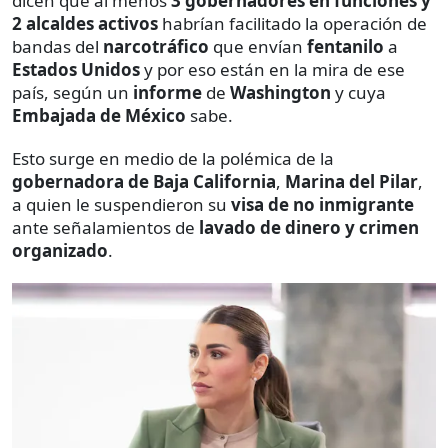
dicen que al menos
3 gobernadores en funciones y
2 alcaldes activos
habrían facilitado la operación de
bandas del
narcotráfico
que envían
fentanilo
a
Estados Unidos
y por eso están en la mira de ese
país, según un
informe
de
Washington
y cuya
Embajada de México
sabe.
Esto surge en medio de la polémica de la
gobernadora de Baja California
,
Marina del Pilar
,
a quien le suspendieron su
visa
de no inmigrante
ante señalamientos de
lavado de dinero
y crimen
organizado
.