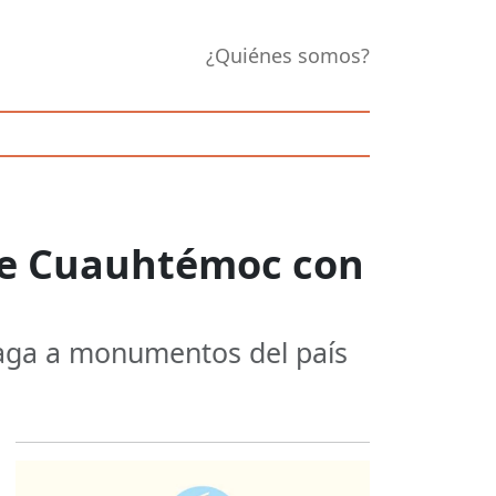
¿Quiénes somos?
ue Cuauhtémoc con
haga a monumentos del país
Opens in new 