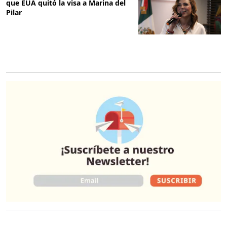
que EUA quitó la visa a Marina del
Pilar
O