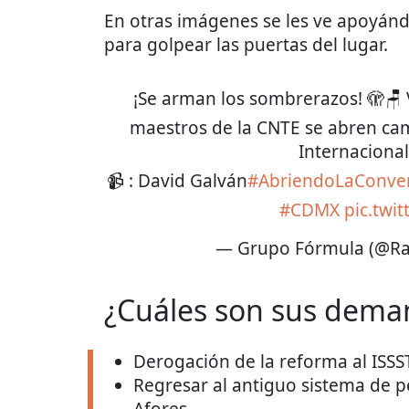
En otras imágenes se les ve apoyándo
para golpear las puertas del lugar.
¡Se arman los sombrerazos! 🫣🪑 V
maestros de la CNTE se abren cam
Internacional
📹 : David Galván
#AbriendoLaConver
#CDMX
pic.twi
— Grupo Fórmula (@Ra
¿Cuáles son sus dema
Derogación de la reforma al ISSS
Regresar al antiguo sistema de pe