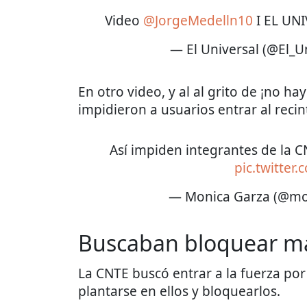
Video
@JorgeMedelln10
I EL UN
— El Universal (@El_U
En otro video, y al al grito de ¡no ha
impidieron a usuarios entrar al recin
Así impiden integrantes de la C
pic.twitter
— Monica Garza (@mo
Buscaban bloquear m
La CNTE buscó entrar a la fuerza po
plantarse en ellos y bloquearlos.