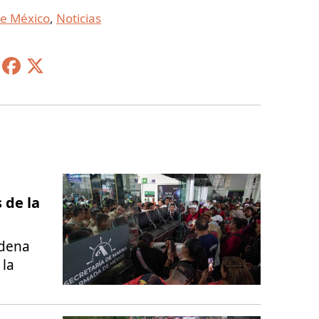
e México
,
Noticias
 de la
adena
 la