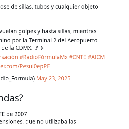
se de sillas, tubos y cualquier objeto
uelan golpes y hasta sillas, mientras
ino por la Terminal 2 del Aeropuerto
 de la CDMX. 🚩✈️
sación
#RadioFórmulaMx
#CNTE
#AICM
tter.com/Pesui0epPE
dio_Formula)
May 23, 2025
ndas?
TE de 2007
nsiones, que no utilizaba las