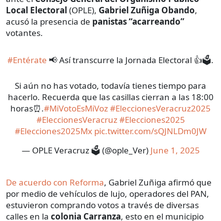
Local Electoral
(OPLE),
Gabriel Zuñiga Obando
,
acusó la presencia de
panistas “acarreando”
votantes.
#Entérate
📢 Así transcurre la Jornada Electoral 👍🗳.
Si aún no has votado, todavía tienes tiempo para
hacerlo. Recuerda que las casillas cierran a las 18:00
horas⏰.
#MiVotoEsMiVoz
#EleccionesVeracruz2025
#EleccionesVeracruz
#Elecciones2025
#Elecciones2025Mx
pic.twitter.com/sQJNLDm0JW
— OPLE Veracruz 🗳️ (@ople_Ver)
June 1, 2025
De acuerdo con Reforma
, Gabriel Zuñiga afirmó que
por medio de vehículos de lujo, operadores del PAN,
estuvieron comprando votos a través de diversas
calles en la
colonia Carranza
, esto en el municipio