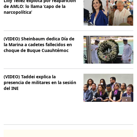
Lilly Téllez explota por reaparición
de AMLO: lo llama ‘capo de la
narcopolítica’
(VIDEO) Sheinbaum dedica Día de
la Marina a cadetes fallecidos en
choque de Buque Cuauhtémoc
(VIDEO) Taddei explica la
presencia de militares en la sesión
del INE
O