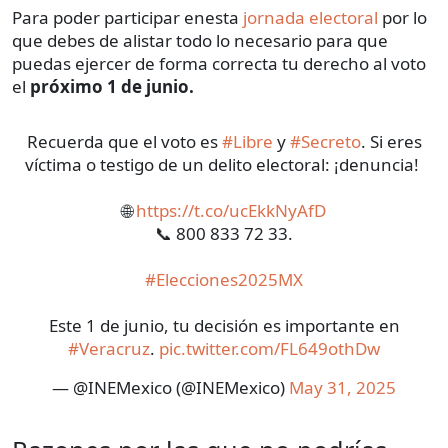
Para poder participar enesta
jornada electoral
por lo
que debes de alistar todo lo necesario para que
puedas ejercer de forma correcta tu derecho al voto
el
próximo 1 de junio.
Recuerda que el voto es
#Libre
y
#Secreto
. Si eres
víctima o testigo de un delito electoral:​ ¡denuncia! ​
​🌐
https://t.co/ucEkkNyAfD
📞 800 833 72 33.​
#Elecciones2025MX
​Este 1 de junio, tu decisión es importante en
#Veracruz
.
pic.twitter.com/FL649othDw
— @INEMexico (@INEMexico)
May 31, 2025