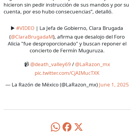
hicieron sin pedir instrucción de sus mandos y por su
cuenta, por eso hubo consecuencias”, detalló.
▶️
#VIDEO
| La Jefa de Gobierno, Clara Brugada
(
@ClaraBrugadaM
), afirma que desalojo del Foro
Alicia "fue desproporcionado" y buscan reponer el
concierto de Fermín Muguruza.
📹
@death_valley69
/
@LaRazon_mx
pic.twitter.com/CjAIMucTXK
— La Razón de México (@LaRazon_mx)
June 1, 2025