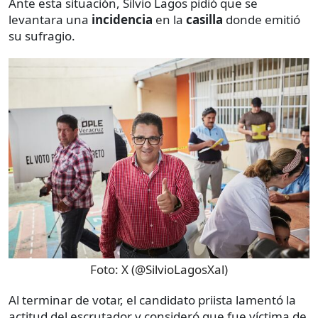
Ante esta situación, Silvio Lagos pidió que se
levantara una
incidencia
en la
casilla
donde emitió
su sufragio.
Foto:
X (@SilvioLagosXal)
Al terminar de votar, el candidato priista lamentó la
actitud del escrutador y consideró que fue víctima de