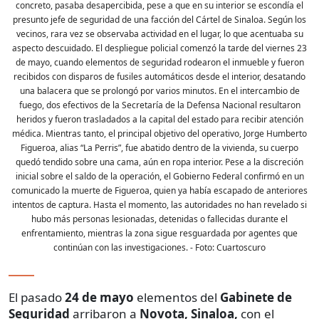
concreto, pasaba desapercibida, pese a que en su interior se escondía el
presunto jefe de seguridad de una facción del Cártel de Sinaloa. Según los
vecinos, rara vez se observaba actividad en el lugar, lo que acentuaba su
aspecto descuidado. El despliegue policial comenzó la tarde del viernes 23
de mayo, cuando elementos de seguridad rodearon el inmueble y fueron
recibidos con disparos de fusiles automáticos desde el interior, desatando
una balacera que se prolongó por varios minutos. En el intercambio de
fuego, dos efectivos de la Secretaría de la Defensa Nacional resultaron
heridos y fueron trasladados a la capital del estado para recibir atención
médica. Mientras tanto, el principal objetivo del operativo, Jorge Humberto
Figueroa, alias “La Perris”, fue abatido dentro de la vivienda, su cuerpo
quedó tendido sobre una cama, aún en ropa interior. Pese a la discreción
inicial sobre el saldo de la operación, el Gobierno Federal confirmó en un
comunicado la muerte de Figueroa, quien ya había escapado de anteriores
intentos de captura. Hasta el momento, las autoridades no han revelado si
hubo más personas lesionadas, detenidas o fallecidas durante el
enfrentamiento, mientras la zona sigue resguardada por agentes que
continúan con las investigaciones.
- Foto:
Cuartoscuro
El pasado
24 de mayo
elementos del
Gabinete de
Seguridad
arribaron a
Novota, Sinaloa,
con el