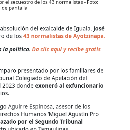
r el secuestro de los 43 normalistas
- Foto:
 de pantalla
 absolución del exalcalde de Iguala,
José
tro de los
43 normalistas de Ayotzinapa
.
la política.
Da clic aquí y recibe gratis
mparo presentado por los familiares de
ribunal Colegiado de Apelación del
l 2023 donde
exoneró al exfuncionario
ios.
go Aguirre Espinosa, asesor de los
 Derechos Humanos ‘Miguel Agustín Pro
hazado por el Segundo Tribunal
ito
ubicado en Tamaulipas.