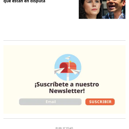
que están en disputa
O
PUBLICIDAD