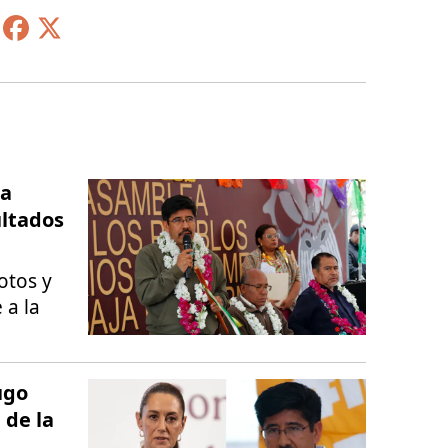
la
ultados
otos y
 a la
ugo
 de la