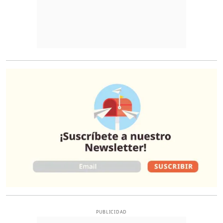
O
PUBLICIDAD