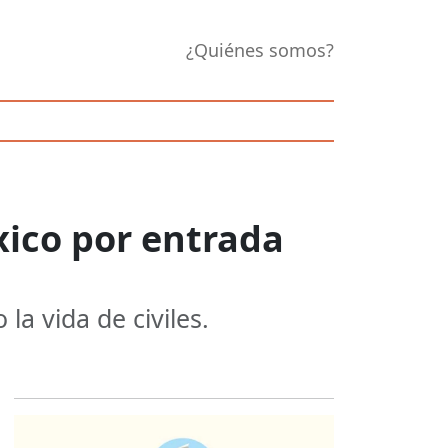
¿Quiénes somos?
xico por entrada
la vida de civiles.
Opens in new 