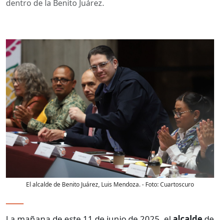
dentro de la Benito Juárez.
El alcalde de Benito Juárez, Luis Mendoza.
- Foto:
Cuartoscuro
La mañana de este 11 de junio de 2025, el
alcalde
de