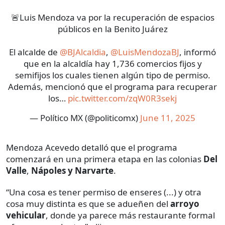
🚨Luis Mendoza va por la recuperación de espacios
públicos en la Benito Juárez
El alcalde de
@BJAlcaldia
,
@LuisMendozaBJ
, informó
que en la alcaldía hay 1,736 comercios fijos y
semifijos los cuales tienen algún tipo de permiso.
Además, mencionó que el programa para recuperar
los…
pic.twitter.com/zqW0R3sekj
— Político MX (@politicomx)
June 11, 2025
Mendoza Acevedo detalló que el programa
comenzará en una primera etapa en las colonias
Del
Valle
,
Nápoles y Narvarte
.
“Una cosa es tener permiso de enseres (...) y otra
cosa muy distinta es que se adueñen del
arroyo
vehicular
, donde ya parece más restaurante formal