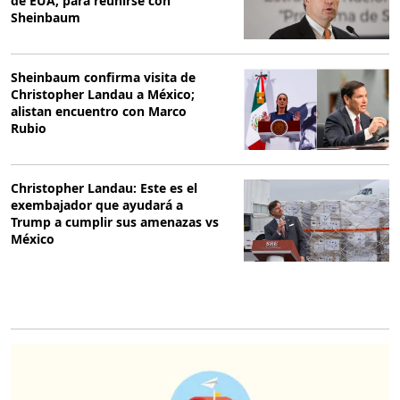
de EUA, para reunirse con
Sheinbaum
Sheinbaum confirma visita de
Christopher Landau a México;
alistan encuentro con Marco
Rubio
Christopher Landau: Este es el
exembajador que ayudará a
Trump a cumplir sus amenazas vs
México
O