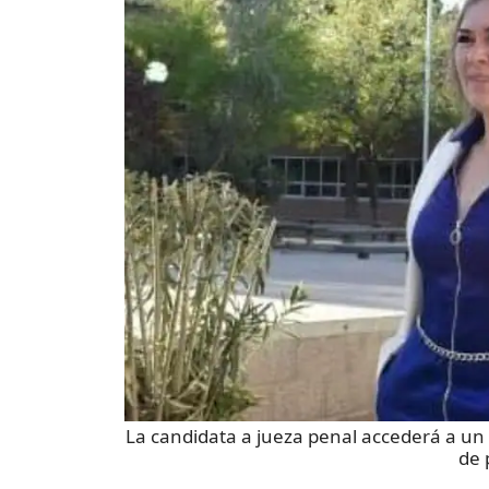
La candidata a jueza penal accederá a un p
de 