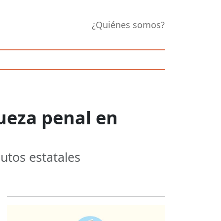
¿Quiénes somos?
ueza penal en
utos estatales
Opens in new 