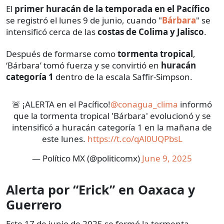
El
primer huracán de la temporada
en el Pacífico
se registró el lunes 9 de junio, cuando "
Bárbara
" se
intensificó cerca de las
costas de Colima y Jalisco
.
Después de formarse como
tormenta tropical
,
‘Bárbara’ tomó fuerza y se convirtió en
huracán
categoría 1
dentro de la escala Saffir-Simpson.
🚨 ¡ALERTA en el Pacífico!
@conagua_clima
informó
que la tormenta tropical 'Bárbara' evolucionó y se
intensificó a huracán categoría 1 en la mañana de
este lunes.
https://t.co/qAl0UQPbsL
— Político MX (@politicomx)
June 9, 2025
Alerta por “Erick” en Oaxaca y
Guerrero
Este 17 de junio de 2025 se formó la tormenta