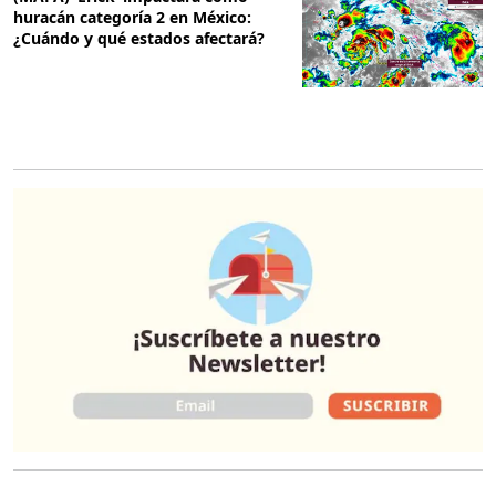
huracán categoría 2 en México:
¿Cuándo y qué estados afectará?
O