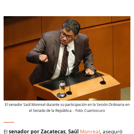
El senador Saúl Monreal durante su participación en la Sesión Ordinaria en
el Senado de la República.
- Foto:
Cuartoscuro
El
senador por Zacatecas
,
Saúl
Monreal
, aseguró