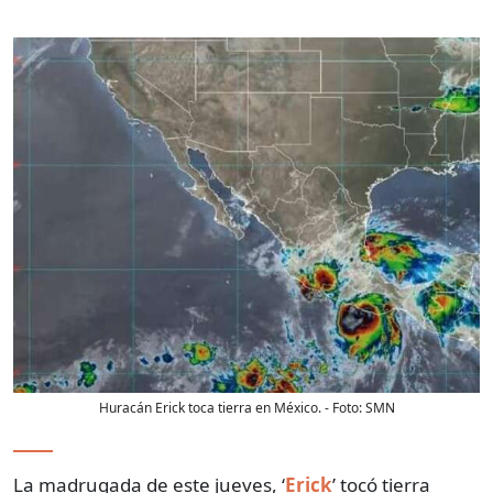
Huracán Erick toca tierra en México.
- Foto:
SMN
La madrugada de este jueves, ‘
Erick
’ tocó tierra