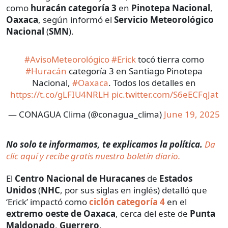
como
huracán categoría 3
en
Pinotepa Nacional
,
Oaxaca
, según informó el
Servicio Meteorológico
Nacional
(
SMN
).
#AvisoMeteorológico
#Erick
tocó tierra como
#Huracán
categoría 3 en Santiago Pinotepa
Nacional,
#Oaxaca
. Todos los detalles en
https://t.co/gLFIU4NRLH
pic.twitter.com/S6eECFqJat
— CONAGUA Clima (@conagua_clima)
June 19, 2025
No solo te informamos, te explicamos la política.
Da
clic aquí y recibe gratis nuestro boletín diario.
El
Centro Nacional de Huracanes
de
Estados
Unidos
(
NHC
, por sus siglas en inglés) detalló que
‘Erick’ impactó como
ciclón categoría 4
en el
extremo oeste de Oaxaca
, cerca del este de
Punta
Maldonado
,
Guerrero
.