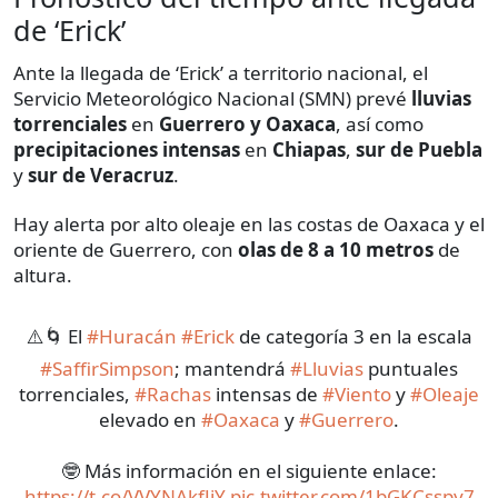
de ‘Erick’
Ante la llegada de ‘Erick’ a territorio nacional, el
Servicio Meteorológico Nacional (SMN) prevé
lluvias
torrenciales
en
Guerrero y Oaxaca
, así como
precipitaciones intensas
en
Chiapas
,
sur de Puebla
y
sur de Veracruz
.
Hay alerta por alto oleaje en las costas de Oaxaca y el
oriente de Guerrero, con
olas de
8 a 10 metros
de
altura.
⚠️🌀 El
#Huracán
#Erick
de categoría 3 en la escala
#SaffirSimpson
; mantendrá
#Lluvias
puntuales
torrenciales,
#Rachas
intensas de
#Viento
y
#Oleaje
elevado en
#Oaxaca
y
#Guerrero
.
🤓 Más información en el siguiente enlace:
https://t.co/VVYNAkfJiY
pic.twitter.com/1bGKCsspy7