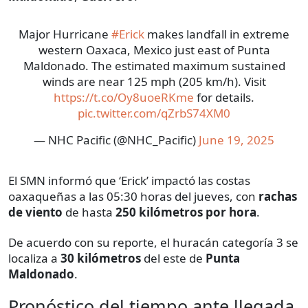
Major Hurricane
#Erick
makes landfall in extreme
western Oaxaca, Mexico just east of Punta
Maldonado. The estimated maximum sustained
winds are near 125 mph (205 km/h). Visit
https://t.co/Oy8uoeRKme
for details.
pic.twitter.com/qZrbS74XM0
— NHC Pacific (@NHC_Pacific)
June 19, 2025
El SMN informó que ‘Erick’ impactó las costas
oaxaqueñas a las 05:30 horas del jueves, con
rachas
de viento
de hasta
250 kilómetros por hora
.
De acuerdo con su reporte, el huracán categoría 3 se
localiza a
30 kilómetros
del este de
Punta
Maldonado
.
Pronóstico del tiempo ante llegada