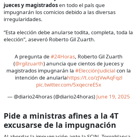
jueces y magistrados
en todo el país que
impugnarán los comicios debido a las diversas
irregularidades.
“Esta elección debe anularse todita, completa, toda la
elección”, aseveró Roberto Gil Zuarth.
A pregunta de
#24Horas
, Roberto Gil Zuarth
(
@rgilzuarth
) anuncia que cientos de jueces y
magistrados impugnarán la
#ElecciónJudicial
con la
intención de anularla
https://t.co/zJVwAqFqzl
pic.twitter.com/5xqecreE5x
— @diario24horas (@diario24horas)
June 19, 2025
Pide a ministras afines a la 4T
excusarse de la impugnación
Al abordar la impugnación ante la SCJN, Torreblanca