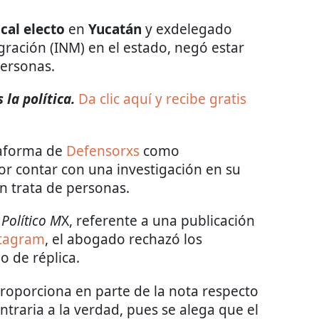
cal electo
en
Yucatán
y exdelegado
gración (INM) en el estado, negó estar
personas.
la política.
Da clic aquí y recibe gratis
taforma de
Defensorxs
como
por contar con una investigación en su
n trata de personas.
a
Político M
X, referente a una publicación
stagram
, el abogado rechazó los
o de réplica.
roporciona en parte de la nota respecto
ntraria a la verdad, pues se alega que el