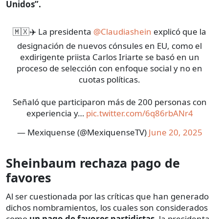
Unidos”.
🇲🇽✈️ La presidenta
@Claudiashein
explicó que la
designación de nuevos cónsules en EU, como el
exdirigente priista Carlos Iriarte se basó en un
proceso de selección con enfoque social y no en
cuotas políticas.
Señaló que participaron más de 200 personas con
experiencia y…
pic.twitter.com/6q86rbANr4
— Mexiquense (@MexiquenseTV)
June 20, 2025
Sheinbaum rechaza pago de
favores
Al ser cuestionada por las críticas que han generado
dichos nombramientos, los cuales son considerados
como
un pago de favores partidistas
, la presidenta