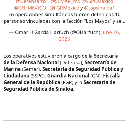
@Defensamx1
@SEMAR_mx
@SSPCMexico
@GN_MEXICO_
@FGRMexico
y
@sspsinaloa1
En operaciones simultáneas fueron detenidas 10
personas vinculadas con la facción “Los Mayos” y se…
— Omar H Garcia Harfuch (@OHarfuch)
June 26,
2025
Los operativos estuvieron a cargo de la
Secretaría
de la Defensa Nacional
(Defensa),
Secretaría de
Marina
(Semar),
Secretaría de Seguridad Pública y
Ciudadana
(SSPC),
Guardia Nacional
(GN),
Fiscalía
General de la República
(FGR) y la
Secretaría de
Seguridad Pública de Sinaloa.