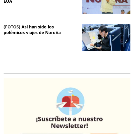
EUA
(FOTOS) Así han sido los
polémicos viajes de Noroña
O