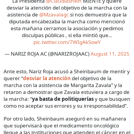
La Presidenta
@Claudiashein
MIENTE y quiere
desviar la atención del objetivo de la marcha con la
asistencia de
@Mzavalagc
si nos demuestra que la
diputada encabezaba la marcha como mencionó
esta mañana cerramos la asociación y pedimos
disculpas públicas , si ella mintió que…
pic.twitter.com/7WIgAkSowY
— NARIZ ROJA AC (@NARIZROJAAC)
August 11, 2025
Ante esto, Nariz Roja acusó a Sheinbaum de mentir y
querer “
desviar la atenció
n
del objetivo de la
marcha con la asistencia de Margarita Zavala” y la
retaron a demostrar que Zavala estuviera a cargo de
la marcha: “
ya basta de politiquerías
y que busquen
como no aceptar sus errores y su irresponsabilidad”.
Por otro lado, Sheinbaum aseguró en su mañanera
que supervisará que el medicamento oncológico
llegue a las instituciones que atienden el cáncer en el