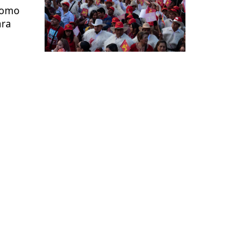
como
ara