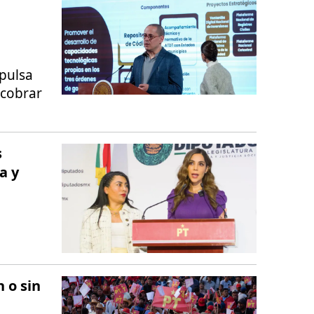
pulsa
 cobrar
s
a y
 o sin