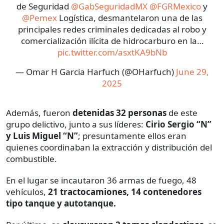
de Seguridad
@GabSeguridadMX
@FGRMexico
y
@Pemex
Logística, desmantelaron una de las
principales redes criminales dedicadas al robo y
comercialización ilícita de hidrocarburo en la…
pic.twitter.com/asxtKA9bNb
— Omar H Garcia Harfuch (@OHarfuch)
June 29,
2025
Además, fueron
detenidas 32 personas
de este
grupo delictivo, junto a sus líderes:
Cirio Sergio “N”
y Luis Miguel “N”
; presuntamente ellos eran
quienes coordinaban la extracción y distribución del
combustible.
En el lugar se incautaron 36 armas de fuego, 48
vehículos,
21 tractocamiones, 14 contenedores
tipo tanque y autotanque.