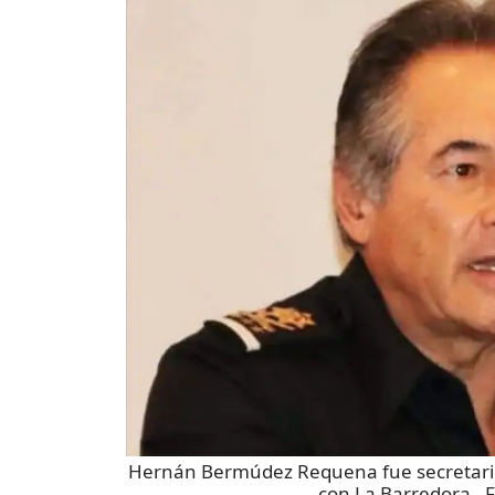
Hernán Bermúdez Requena fue secretario 
con La Barredora
- 