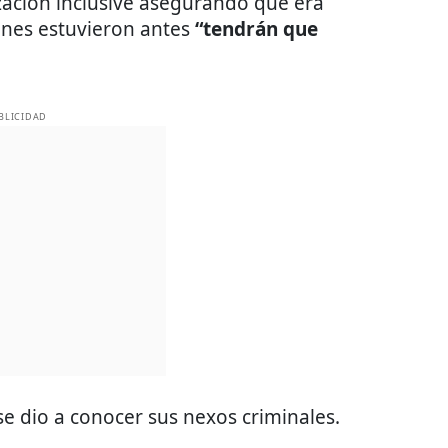
zación inclusive asegurando que era
enes estuvieron antes
“tendrán que
BLICIDAD
se dio a conocer sus nexos criminales.