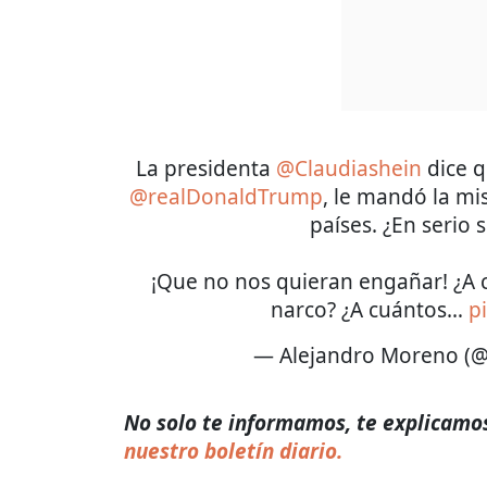
La presidenta
@Claudiashein
dice q
@realDonaldTrump
, le mandó la mi
países. ¿En serio 
¡Que no nos quieran engañar! ¿A c
narco? ¿A cuántos…
p
— Alejandro Moreno (
No solo te informamos, te explicamos 
nuestro boletín diario.