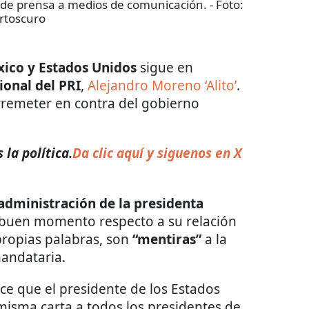
 de prensa a medios de comunicación.
- Foto:
rtoscuro
ico y Estados Unidos
sigue en
ional del PRI
,
Alejandro Moreno ‘Alito’
.
arremeter en contra del gobierno
la política.
Da clic aquí y siguenos en X
administración de la presidenta
 buen momento respecto a su relación
propias palabras, son
“mentiras”
a la
andataria.
ce que el presidente de los Estados
isma carta a todos los presidentes de