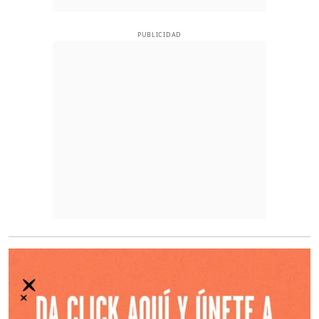
PUBLICIDAD
O