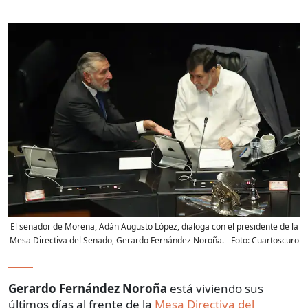
El senador de Morena, Adán Augusto López, dialoga con el presidente de la
Mesa Directiva del Senado, Gerardo Fernández Noroña.
- Foto:
Cuartoscuro
Gerardo Fernández Noroña
está viviendo sus
últimos días al frente de la
Mesa Directiva del