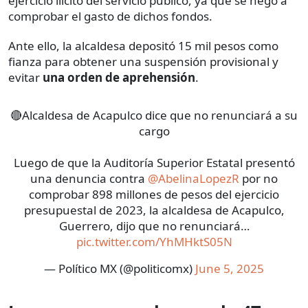
ejercicio ilícito del servicio público, ya que se negó a
comprobar el gasto de dichos fondos.
Ante ello, la alcaldesa depositó 15 mil pesos como
fianza para obtener una suspensión provisional y
evitar
una orden de aprehensión
.
🔴Alcaldesa de Acapulco dice que no renunciará a su
cargo
Luego de que la Auditoría Superior Estatal presentó
una denuncia contra
@AbelinaLopezR
por no
comprobar 898 millones de pesos del ejercicio
presupuestal de 2023, la alcaldesa de Acapulco,
Guerrero, dijo que no renunciará…
pic.twitter.com/YhMHktS05N
— Político MX (@politicomx)
June 5, 2025