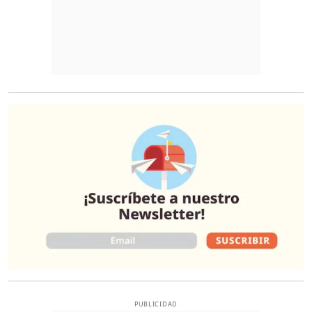
O
PUBLICIDAD