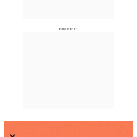
PUBLICIDAD
O