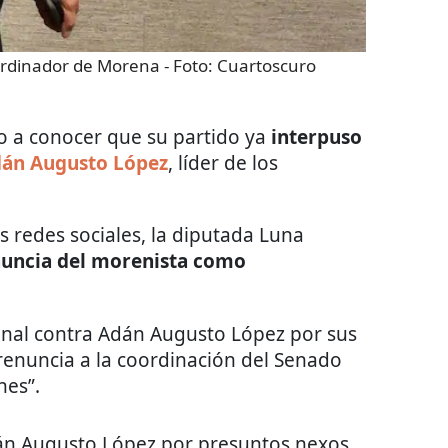
ordinador de Morena
- Foto:
Cuartoscuro
o a conocer que su partido ya
interpuso
án Augusto López
, líder de los
s redes sociales, la diputada Luna
uncia del morenista como
nal contra Adán Augusto López por sus
renuncia a la coordinación del Senado
nes”.
án Augusto López por presuntos nexos