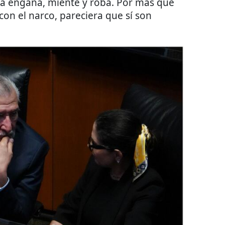
na engaña, miente y roba. Por más que
con el narco, pareciera que sí son