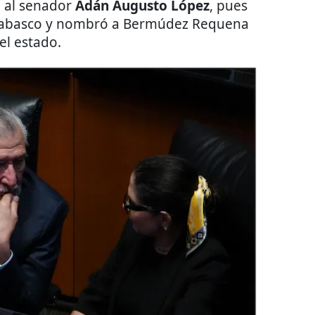
e al senador
Adán Augusto López
, pues
 Tabasco y nombró a Bermúdez Requena
el estado.