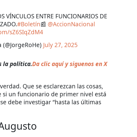
OS VÍNCULOS ENTRE FUNCIONARIOS DE
ZADO.
#Boletín
📰
@AccionNacional
.com/sZ6SIqZdM4
a (@JorgeRoHe)
July 27, 2025
la política.
Da clic aquí y siguenos en X
erdad. Que se esclarezcan las cosas,
e si un funcionario de primer nivel está
se debe investigar “hasta las últimas
 Augusto