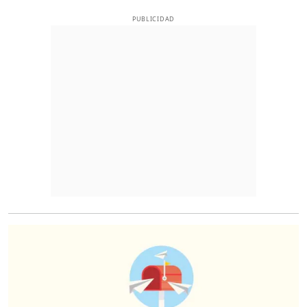
PUBLICIDAD
O