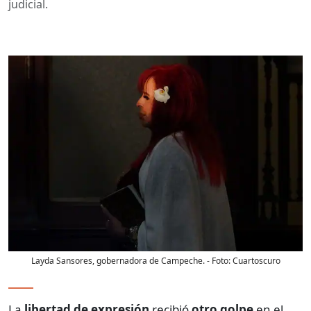
judicial.
Layda Sansores, gobernadora de Campeche.
- Foto:
Cuartoscuro
La
libertad de expresión
recibió
otro golpe
en el