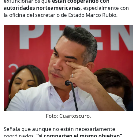
exfuncionarios que
están cooperando con
autoridades norteamericanas,
especialmente con
la oficina del secretario de Estado Marco Rubio.
Foto:
Cuartoscuro.
Señala que aunque no están necesariamente
coordinados,
“sí comparten el mismo objetivo”
.