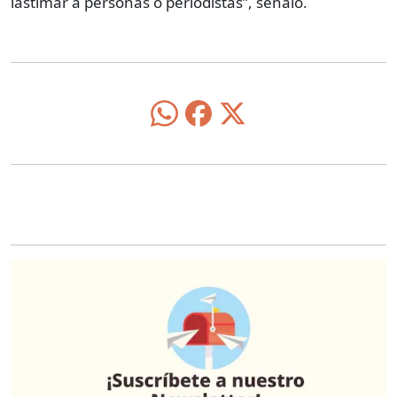
lastimar a personas o periodistas”, señaló.
O