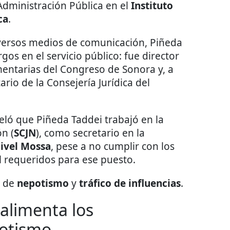
dministración Pública en el
Instituto
ca
.
versos medios de comunicación, Piñeda
s en el servicio público: fue director
mentarias del Congreso de Sonora y, a
ario de la Consejería Jurídica del
eló que Piñeda Taddei trabajó en la
n (
SCJN
), como secretario en la
ivel Mossa
, pese a no cumplir con los
l requeridos para ese puesto.
s de
nepotismo
y
tráfico de influencias
.
alimenta los
otismo