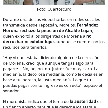
Foto:
Cuartoscuro
Durante una de sus videocharlas en redes sociales
transmitida desde Tepoztlán, Morelos,
Fernández
Noroña rechazó la petición de Alcalde Luján
,
quien exhortó a los dirigentes de Morena a
no
derrochar ni exhibir lujos
aunque se cuente con los
recursos para tenerlos.
“Hoy vi que estaba diciendo alguien de la dirección
de Morena, creo, que aunque tengas algo para
pagarte... No, no, no, no. Juárez fue muy claro. La
medianía, la decorosa medianía, como le decía es en
base a tu ingreso, la justa medianía. Lo que tú
puedas pagar con tu ingreso es correcto”, expuso el
senador.
El morenista indicó que el tema de
la austeridad
es
un flanco abierto para que la derecha los ataque,