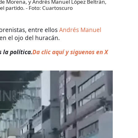
l de Morena, y Andrés Manuel López Beltrán,
el partido.
- Foto:
Cuartoscuro
renistas, entre ellos
Andrés Manuel
en el ojo del huracán.
la política.
Da clic aquí y siguenos en X