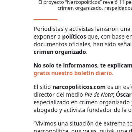
El proyecto “Narcopolíticos” reveló 11 pe
crimen organizado, respaldados
Periodistas y activistas lanzaron u
exponer a
políticos
que, con base en 
documentos oficiales, han sido señal
crimen organizado
.
No solo te informamos, te explicamo
gratis nuestro boletín diario.
El sitio
narcopoliticos.com
es un esf
director del medio
Pie de Nota
;
Óscar
especializado en crimen organizado 
abogado y activista fundador de la 
“Vivimos una situación de extrema tol
narcopolítica, que ya es, quizá, una d